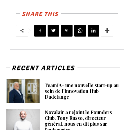
SHARE THIS
RECENT ARTICLES
TeamIA- une nouvelle start-up au
sein de l’Innovation Hub
Dudelange
Novalair a rejoint le Founders
Club. Tony Russo, directeur
général, nous en dit plus sur
l’entreprise.